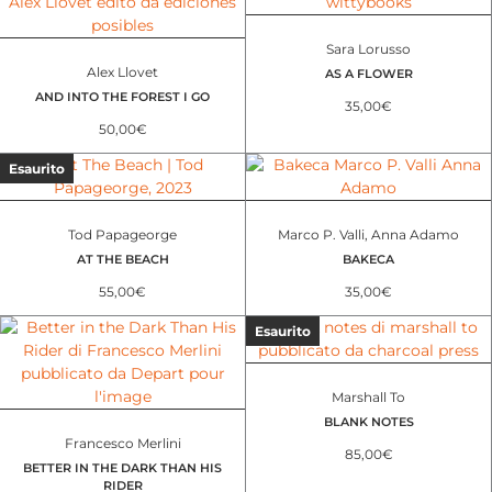
Sara Lorusso
Alex Llovet
AS A FLOWER
AND INTO THE FOREST I GO
35,00
€
50,00
€
Esaurito
Tod Papageorge
Marco P. Valli, Anna Adamo
AT THE BEACH
BAKECA
55,00
€
35,00
€
Esaurito
Marshall To
BLANK NOTES
Francesco Merlini
85,00
€
BETTER IN THE DARK THAN HIS
RIDER