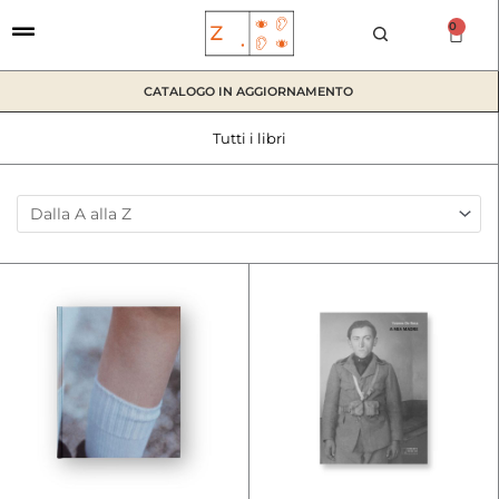
Vai
0
Car
al
contenuto
CATALOGO IN AGGIORNAMENTO
Tutti i libri
Sort Products