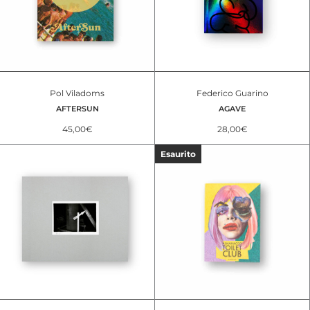
Pol Viladoms
Federico Guarino
AFTERSUN
AGAVE
45,00
€
28,00
€
Promo
Esaurito