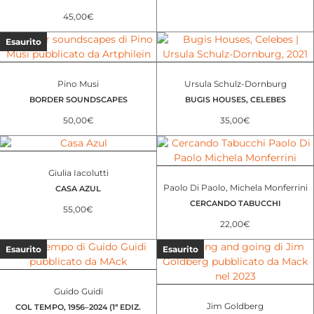
45,00
€
Esaurito
Pino Musi
Ursula Schulz-Dornburg
BORDER SOUNDSCAPES
BUGIS HOUSES, CELEBES
50,00
€
35,00
€
Giulia Iacolutti
Paolo Di Paolo, Michela Monferrini
CASA AZUL
CERCANDO TABUCCHI
55,00
€
22,00
€
Esaurito
Esaurito
Guido Guidi
Jim Goldberg
COL TEMPO, 1956–2024 (1ª EDIZ.