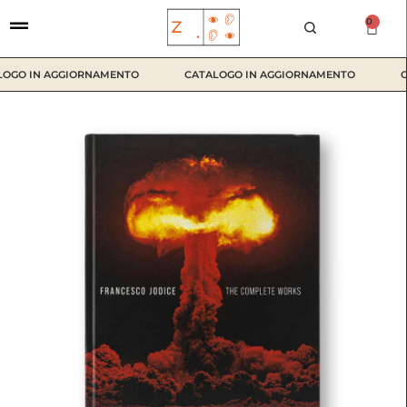
Vai
0
C
al
a
contenuto
r
r
OGO IN AGGIORNAMENTO
CATALOGO IN AGGIORNAMENTO
C
e
l
l
o