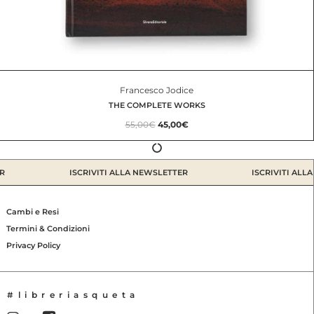
Francesco Jodice
THE COMPLETE WORKS
55,00
€
45,00
€
I
I
l
l
p
p
R
ISCRIVITI ALLA NEWSLETTER
ISCRIVITI ALL
r
r
e
e
z
z
Cambi e Resi
z
z
Termini & Condizioni
o
o
Privacy Policy
o
a
r
t
i
t
g
u
#libreriasqueta
i
a