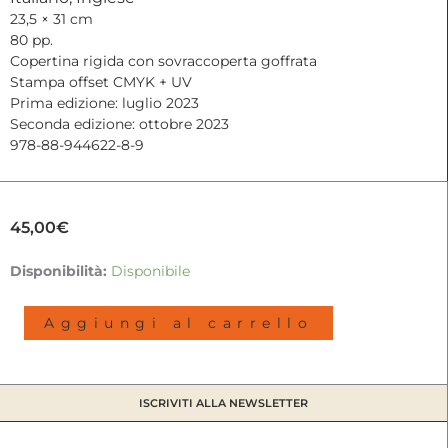
23,5 × 31 cm
80 pp.
Copertina rigida con sovraccoperta goffrata
Stampa offset CMYK + UV
Prima edizione: luglio 2023
Seconda edizione: ottobre 2023
978-88-944622-8-9
45,00
€
BETTER
Disponibilità:
Disponibile
IN
THE
Aggiungi al carrello
DARK
THAN
HIS
RIDER
ISCRIVITI ALLA NEWSLETTER
|
Francesco