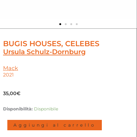
BUGIS HOUSES, CELEBES
Ursula Schulz-Dornburg
Mack
2021
35,00
€
Bugis
Disponibilità:
Disponibile
Houses,
Celebes
Aggiungi al carrello
|
Ursula