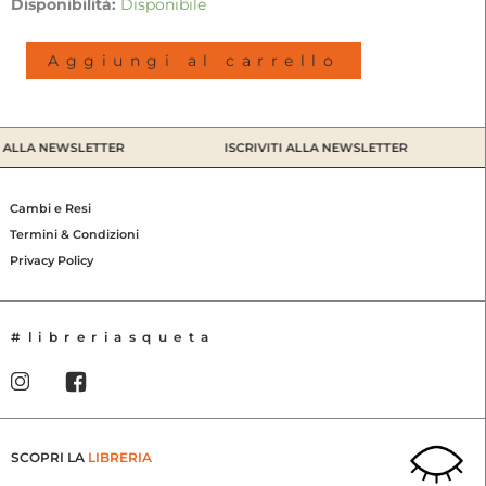
Bugis
Disponibilità:
Disponibile
Houses,
Celebes
Aggiungi al carrello
|
Ursula
Schulz-
Dornburg,
 ALLA NEWSLETTER
ISCRIVITI ALLA NEWSLETTER
2021
quantità
Cambi e Resi
Termini & Condizioni
Privacy Policy
#libreriasqueta
SCOPRI LA
LIBRERIA