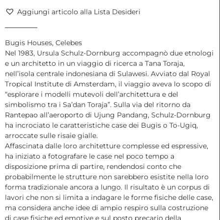
Schulz-
Aggiungi articolo alla Lista Desideri
Dornburg,
2021
quantità
Bugis Houses, Celebes
Nel 1983, Ursula Schulz-Dornburg accompagnò due etnologi
e un architetto in un viaggio di ricerca a Tana Toraja,
nell’isola centrale indonesiana di Sulawesi. Avviato dal Royal
Tropical Institute di Amsterdam, il viaggio aveva lo scopo di
“esplorare i modelli mutevoli dell’architettura e del
simbolismo tra i Sa’dan Toraja”. Sulla via del ritorno da
Rantepao all’aeroporto di Ujung Pandang, Schulz-Dornburg
ha incrociato le caratteristiche case dei Bugis o To-Ugiq,
arroccate sulle risaie gialle.
Affascinata dalle loro architetture complesse ed espressive,
ha iniziato a fotografare le case nel poco tempo a
disposizione prima di partire, rendendosi conto che
probabilmente le strutture non sarebbero esistite nella loro
forma tradizionale ancora a lungo. Il risultato è un corpus di
lavori che non si limita a indagare le forme fisiche delle case,
ma considera anche idee di ampio respiro sulla costruzione
di case fisiche ed emotive e sul posto precario della