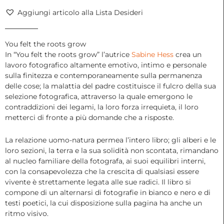
|
Aggiungi articolo alla Lista Desideri
Sabine
Hess,
2023
You felt the roots grow
quantità
In “You felt the roots grow” l’autrice
Sabine Hess
crea un
lavoro fotografico altamente emotivo, intimo e personale
sulla finitezza e contemporaneamente sulla permanenza
delle cose; la malattia del padre costituisce il fulcro della sua
selezione fotografica, attraverso la quale emergono le
contraddizioni dei legami, la loro forza irrequieta, il loro
metterci di fronte a più domande che a risposte.
La relazione uomo-natura permea l’intero libro; gli alberi e le
loro sezioni, la terra e la sua solidità non scontata, rimandano
al nucleo familiare della fotografa, ai suoi equilibri interni,
con la consapevolezza che la crescita di qualsiasi essere
vivente è strettamente legata alle sue radici. Il libro si
compone di un alternarsi di fotografie in bianco e nero e di
testi poetici, la cui disposizione sulla pagina ha anche un
ritmo visivo.