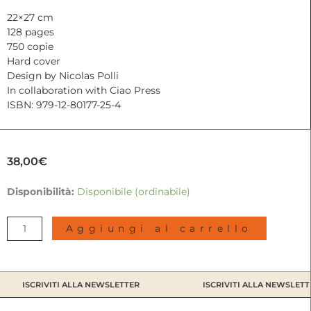
22×27 cm
128 pages
750 copie
Hard cover
Design by Nicolas Polli
In collaboration with Ciao Press
ISBN: 979-12-80177-25-4
38,00
€
You
Disponibilità:
Disponibile (ordinabile)
felt
the
Aggiungi al carrello
roots
grow
|
Sabine
ISCRIVITI ALLA NEWSLETTER
ISCRIVITI ALLA NEWSLETTE
Hess,
2023