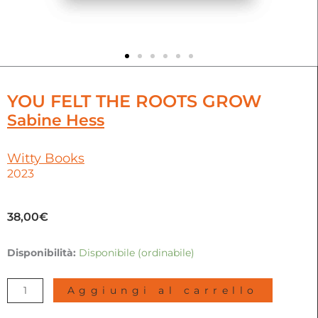
YOU FELT THE ROOTS GROW
Sabine Hess
Witty Books
2023
38,00
€
You
Disponibilità:
Disponibile (ordinabile)
felt
the
Aggiungi al carrello
roots
grow