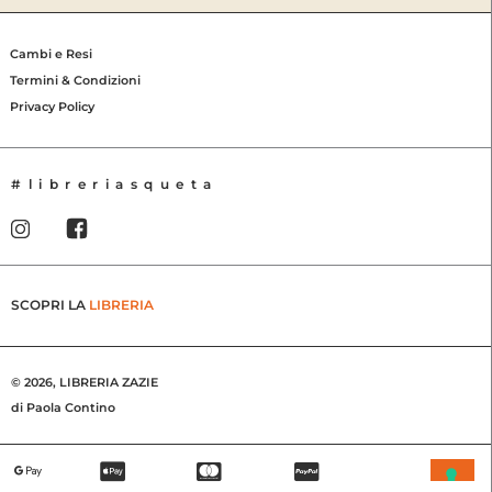
Rä
Di
Martino,
Cambi e Resi
2016
Termini & Condizioni
quantità
Privacy Policy
#libreriasqueta
SCOPRI LA
LIBRERIA
© 2026, LIBRERIA ZAZIE
di Paola Contino