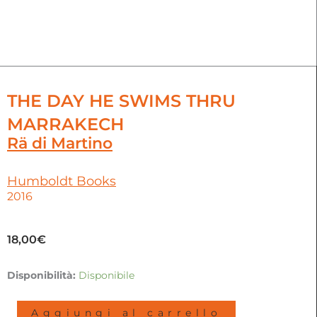
THE DAY HE SWIMS THRU
MARRAKECH
Rä di Martino
Humboldt Books
2016
18,00
€
The
Disponibilità:
Disponibile
day
he
Aggiungi al carrello