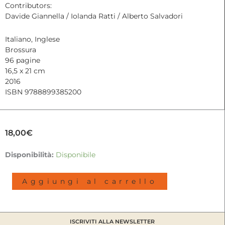
Contributors:
Davide Giannella / Iolanda Ratti / Alberto Salvadori
Italiano, Inglese
Brossura
96 pagine
16,5 x 21 cm
2016
ISBN 9788899385200
18,00
€
The
Disponibilità:
Disponibile
day
he
Aggiungi al carrello
swims
thru
Marrakech
|
ISCRIVITI ALLA NEWSLETTER