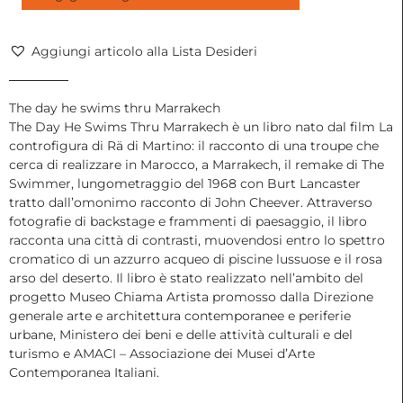
swims
thru
Marrakech
Aggiungi articolo alla Lista Desideri
|
Rä
Di
The day he swims thru Marrakech
Martino,
The Day He Swims Thru Marrakech è un libro nato dal film La
2016
controfigura di Rä di Martino: il racconto di una troupe che
quantità
cerca di realizzare in Marocco, a Marrakech, il remake di The
Swimmer, lungometraggio del 1968 con Burt Lancaster
tratto dall’omonimo racconto di John Cheever. Attraverso
fotografie di backstage e frammenti di paesaggio, il libro
racconta una città di contrasti, muovendosi entro lo spettro
cromatico di un azzurro acqueo di piscine lussuose e il rosa
arso del deserto. Il libro è stato realizzato nell’ambito del
progetto Museo Chiama Artista promosso dalla Direzione
generale arte e architettura contemporanee e periferie
urbane, Ministero dei beni e delle attività culturali e del
turismo e AMACI – Associazione dei Musei d’Arte
Contemporanea Italiani.