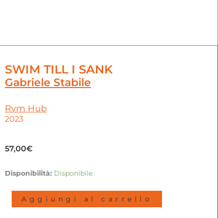
SWIM TILL I SANK
Gabriele Stabile
Rvm Hub
2023
57,00
€
Swim
Disponibilità:
Disponibile
till
I
Aggiungi al carrello
Sank
|