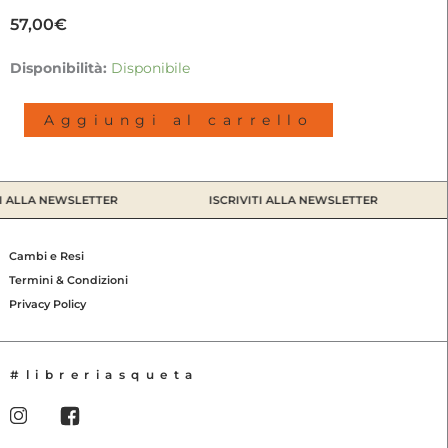
57,00
€
Swim
Disponibilità:
Disponibile
till
I
Aggiungi al carrello
Sank
|
Gabriele
Stabile,
 ALLA NEWSLETTER
ISCRIVITI ALLA NEWSLETTER
2022
quantità
Cambi e Resi
Termini & Condizioni
Privacy Policy
#libreriasqueta