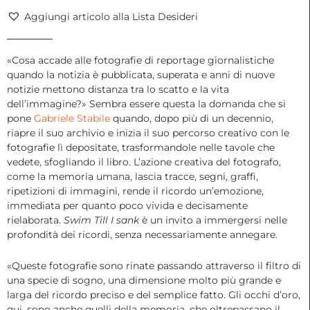
Gabriele
Aggiungi articolo alla Lista Desideri
Stabile,
2022
quantità
«Cosa accade alle fotografie di reportage giornalistiche
quando la notizia è pubblicata, superata e anni di nuove
notizie mettono distanza tra lo scatto e la vita
dell’immagine?» Sembra essere questa la domanda che si
pone
Gabriele Stabile
quando, dopo più di un decennio,
riapre il suo archivio e inizia il suo percorso creativo con le
fotografie lì depositate, trasformandole nelle tavole che
vedete, sfogliando il libro. L’azione creativa del fotografo,
come la memoria umana, lascia tracce, segni, graffi,
ripetizioni di immagini, rende il ricordo un’emozione,
immediata per quanto poco vivida e decisamente
rielaborata.
Swim Till I sank
è un invito a immergersi nelle
profondità dei ricordi, senza necessariamente annegare.
«Queste fotografie sono rinate passando attraverso il filtro di
una specie di sogno, una dimensione molto più grande e
larga del ricordo preciso e del semplice fatto. Gli occhi d’oro,
qui, sono anche quelli della memoria, che oltrepassano il