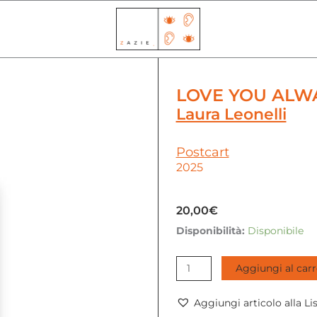
LOVE YOU ALW
Laura Leonelli
Postcart
2025
20,00
€
Disponibilità:
Disponibile
Love
you
Aggiungi al carr
always
|
Laura
Aggiungi articolo alla Li
Leonelli,