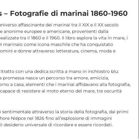
 – Fotografie di marinai 1860-1960
niverso affascinante dei marinai tra il XIX e il XX secolo
fie anonime europee e americane, provenienti dalla
alizzate tra il 1860 e il 1960. Il libro esplora la vita in mare, i
 del marinaio come icona maschile che ha conquistato
uomini e donne attraverso letteratura, cinema, moda e
tratto con una dedica scritta a mano in inchiostro blu:
a promessa nasce un percorso tra amore, amicizia,
orno a casa, elementi che i marinai affidavano alla fotografia,
capace di resistere al moto eterno del mare, tra oscurità
sentimentale attraverso la storia della fotografia, dai primi
ore Niépce nel 1826 fino all’esplosione di immagini
desiderio universale di ricordare e essere ricordati.