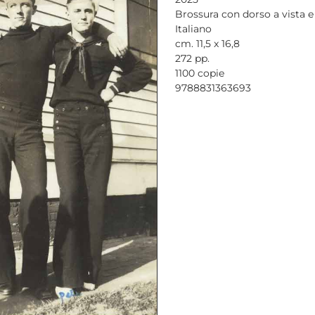
Brossura con dorso a vista 
Italiano
cm. 11,5 x 16,8
272 pp.
1100 copie
9788831363693