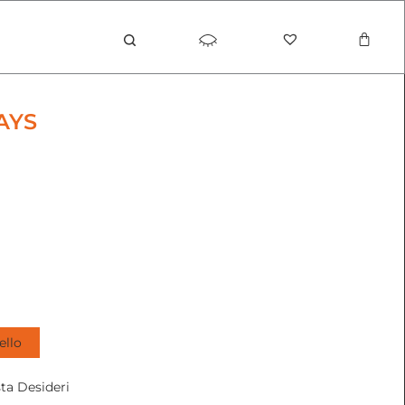
Carrel
AYS
ello
sta Desideri