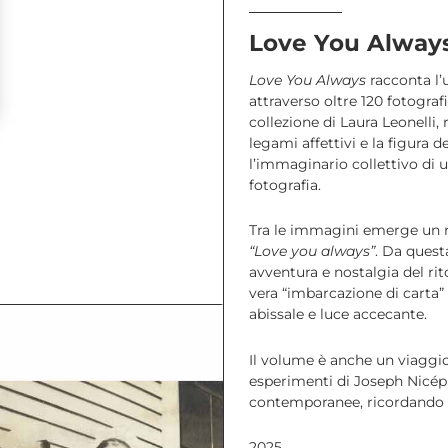
2025
Love You Always
quantità
Love You Always
racconta l’u
attraverso oltre 120 fotogra
collezione di Laura Leonelli, re
legami affettivi e la figura
l’immaginario collettivo di 
fotografia.
Tra le immagini emerge un ri
“Love you always”
. Da quest
avventura e nostalgia del rit
vera “imbarcazione di carta” 
abissale e luce accecante.
Il volume è anche un viaggio 
esperimenti di Joseph Nicéph
contemporanee, ricordando il 
2025