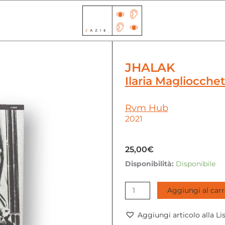
JHALAK
Ilaria Magliocche
Rvm Hub
2021
25,00
€
Disponibilità:
Disponibile
Jhalak
quantità
Aggiungi al carr
Aggiungi articolo alla Li