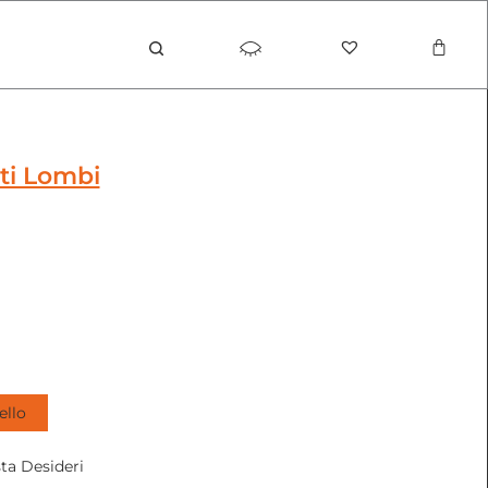
Carrel
tti Lombi
ello
sta Desideri