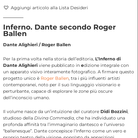
Ballen
Aggiungi articolo alla Lista Desideri
2025
quantità
Inferno. Dante secondo Roger
Ballen
Dante Alighieri / Roger Ballen
Per la prima volta nella storia dell’editoria,
L’Inferno di
Dante Alighieri
viene pubblicato in
e
dizione integrale con
un apparato visivo interamente fotografico. A firmare questo
progetto unico è
Roger Ballen
, tra i più influenti artisti
contemporanei, noto per il suo linguaggio visionario e
perturbante, capace di esplorare le zone più oscure
dell’inconscio umano.
Il volume nasce da un’intuizione del curatore
Didi Bozzini
,
studioso della
Divina Commedia
, che ha individuato una
profonda affinità tra l’immaginario dantesco e l’universo
“ballenesque”. Dante concepisce l’Inferno come un vero e
proprio teatro della visione, popolato da apparizioni