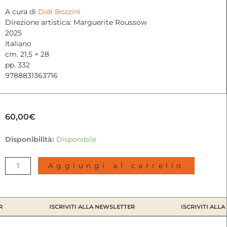
A cura di
Didi Bozzini
Direzione artistica: Marguerite Roussow
2025
Italiano
cm. 21,5 × 28
pp. 332
9788831363716
60,00
€
Inferno
Disponibilità:
Disponibile
|
Dante
Aggiungi al carrello
Alighieri,
Roger
Ballen
2025
ISCRIVITI ALLA NEWSLETTER
ISCRIVITI ALLA
quantità