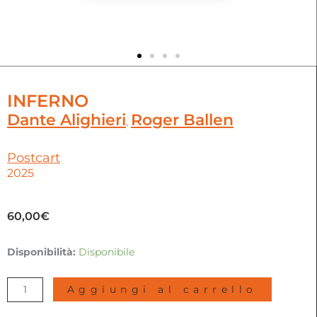
INFERNO
Dante Alighieri
Roger Ballen
,
Postcart
2025
60,00
€
Inferno
Disponibilità:
Disponibile
|
Dante
Aggiungi al carrello
Alighieri,
Roger