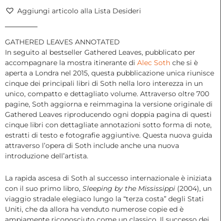
Aggiungi articolo alla Lista Desideri
GATHERED LEAVES ANNOTATED
In seguito al bestseller Gathered Leaves, pubblicato per
accompagnare la mostra itinerante di
Alec Soth
che si è
aperta a Londra nel 2015, questa pubblicazione unica riunisce
cinque dei principali libri di Soth nella loro interezza in un
unico, compatto e dettagliato volume. Attraverso oltre 700
pagine, Soth aggiorna e reimmagina la versione originale di
Gathered Leaves riproducendo ogni doppia pagina di questi
cinque libri con dettagliate annotazioni sotto forma di note,
estratti di testo e fotografie aggiuntive. Questa nuova guida
attraverso l’opera di Soth include anche una nuova
introduzione dell’artista.
La rapida ascesa di Soth al successo internazionale è iniziata
con il suo primo libro,
Sleeping by the Mississippi
(2004), un
viaggio stradale elegiaco lungo la “terza costa” degli Stati
Uniti, che da allora ha venduto numerose copie ed è
ampiamente riconosciuto come un classico. Il successo dei