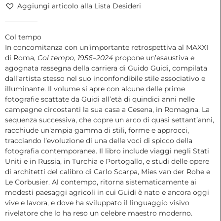
2024
Aggiungi articolo alla Lista Desideri
(paperback
edition)
|
Col tempo
Guido
In concomitanza con un’importante retrospettiva al MAXXI
Guidi,
di Roma,
Col tempo, 1956–2024
propone un’esaustiva e
2025
agognata rassegna della carriera di Guido Guidi, compilata
quantità
dall’artista stesso nel suo inconfondibile stile associativo e
illuminante. Il volume si apre con alcune delle prime
fotografie scattate da Guidi all’età di quindici anni nelle
campagne circostanti la sua casa a Cesena, in Romagna. La
sequenza successiva, che copre un arco di quasi settant’anni,
racchiude un’ampia gamma di stili, forme e approcci,
tracciando l’evoluzione di una delle voci di spicco della
fotografia contemporanea. Il libro include viaggi negli Stati
Uniti e in Russia, in Turchia e Portogallo, e studi delle opere
di architetti del calibro di Carlo Scarpa, Mies van der Rohe e
Le Corbusier. Al contempo, ritorna sistematicamente ai
modesti paesaggi agricoli in cui Guidi è nato e ancora oggi
vive e lavora, e dove ha sviluppato il linguaggio visivo
rivelatore che lo ha reso un celebre maestro moderno.