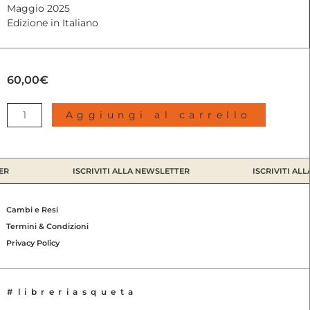
Maggio 2025
Edizione in Italiano
60,00
€
Col
Aggiungi al carrello
tempo
1956-
2024
(paperback
R
ISCRIVITI ALLA NEWSLETTER
ISCRIVITI ALL
edition)
|
Guido
Cambi e Resi
Guidi,
Termini & Condizioni
2025
Privacy Policy
quantità
#libreriasqueta