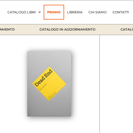
Vai
al
CATALOGO LIBRI
PROMO
LIBRERIA
CHI SIAMO
CONTATTI
contenuto
AMENTO
CATALOGO IN AGGIORNAMENTO
CATALOG