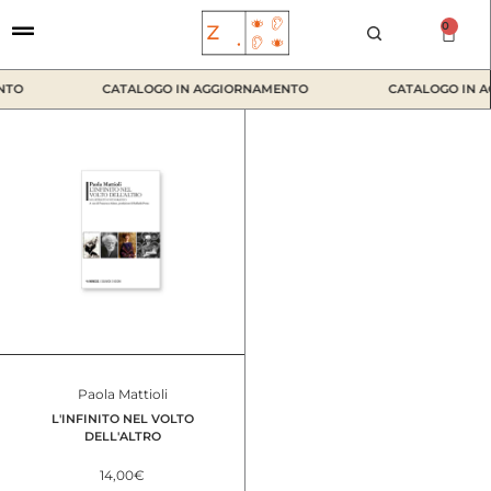
Vai
0
Car
al
contenuto
NTO
CATALOGO IN AGGIORNAMENTO
CATALOGO IN 
Paola Mattioli
L'INFINITO NEL VOLTO
DELL'ALTRO
14,00
€