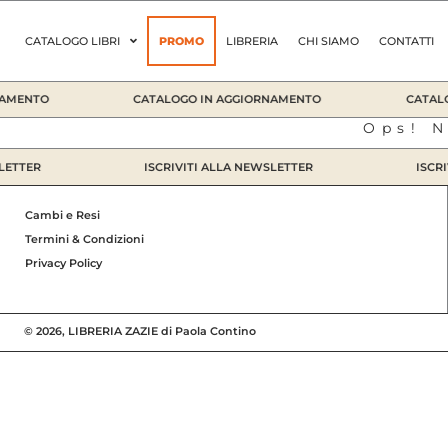
Vai
al
CATALOGO LIBRI
PROMO
LIBRERIA
CHI SIAMO
CONTATTI
contenuto
AMENTO
CATALOGO IN AGGIORNAMENTO
CATALO
Ops! N
ETTER
ISCRIVITI ALLA NEWSLETTER
ISCRIV
Cambi e Resi
Termini & Condizioni
Privacy Policy
© 2026, LIBRERIA ZAZIE di Paola Contino