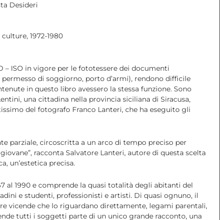
sta Desideri
 culture, 1972-1980
 – ISO in vigore per le fototessere dei documenti
, permesso di soggiorno, porto d’armi), rendono difficile
ntenute in questo libro avessero la stessa funzione. Sono
Lentini, una cittadina nella provincia siciliana di Siracusa,
tissimo del fotografo Franco Lanteri, che ha eseguito gli
te parziale, circoscritta a un arco di tempo preciso per
à giovane”, racconta Salvatore Lanteri, autore di questa scelta
a, un’estetica precisa.
967 al 1990 e comprende la quasi totalità degli abitanti del
dini e studenti, professionisti e artisti. Di quasi ognuno, il
re vicende che lo riguardano direttamente, legami parentali,
ende tutti i soggetti parte di un unico grande racconto, una