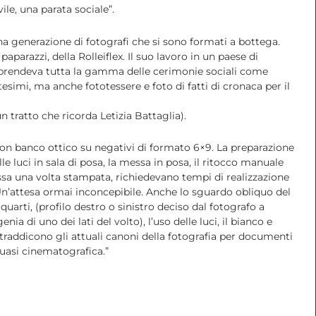
vile, una parata sociale”.
na generazione di fotografi che si sono formati a bottega.
paparazzi, della Rolleiflex. Il suo lavoro in un paese di
mprendeva tutta la gamma delle cerimonie sociali come
simi, ma anche fototessere e foto di fatti di cronaca per il
un tratto che ricorda Letizia Battaglia).
i con banco ottico su negativi di formato 6×9. La preparazione
elle luci in sala di posa, la messa in posa, il ritocco manuale
essa una volta stampata, richiedevano tempi di realizzazione
Un’attesa ormai inconcepibile. Anche lo sguardo obliquo del
quarti, (profilo destro o sinistro deciso dal fotografo a
a di uno dei lati del volto), l’uso delle luci, il bianco e
raddicono gli attuali canoni della fotografia per documenti
quasi cinematografica.”