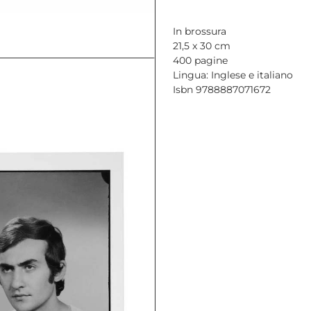
In brossura
21,5 x 30 cm
400 pagine
Lingua: Inglese e italiano
Isbn 9788887071672