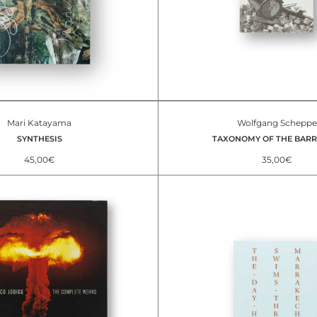
Mari Katayama
Wolfgang Scheppe
SYNTHESIS
TAXONOMY OF THE BARR
45,00
€
35,00
€
Il
Il
prezzo
prezzo
originale
attuale
era:
è:
55,00€.
45,00€.