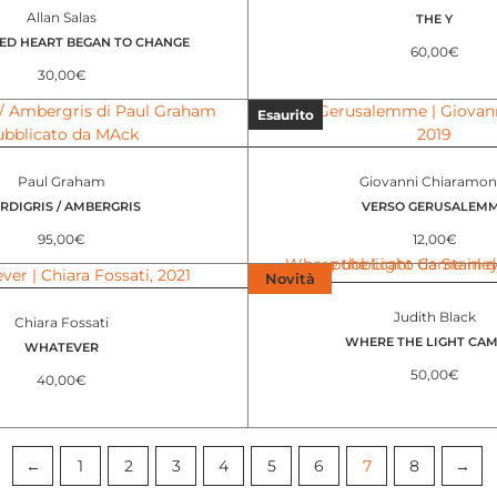
Allan Salas
THE Y
ED HEART BEGAN TO CHANGE
60,00
€
30,00
€
Esaurito
Paul Graham
Giovanni Chiaramon
RDIGRIS / AMBERGRIS
VERSO GERUSALEM
95,00
€
12,00
€
Novità
Judith Black
Chiara Fossati
WHERE THE LIGHT CAM
WHATEVER
50,00
€
40,00
€
←
1
2
3
4
5
6
7
8
→