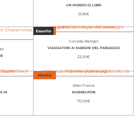
UN MONDO DI LIBRI
13,90
€
Novità
Esaurito
Corrado Benigni
VIAGGIATORI AI MARGINI DEL PAESAGGIO
te
ME
22,00
€
Novità
Allen Frame
E IN
WHEREUPON
70,00
€