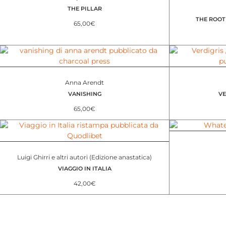
THE PILLAR
THE ROOT
65,00
€
Anna Arendt
VANISHING
VE
65,00
€
Luigi Ghirri e altri autori (Edizione anastatica)
VIAGGIO IN ITALIA
42,00
€