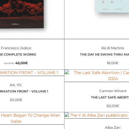
Francesco Jodice
Rä di Martino
HE COMPLETE WORKS
THE DAY HE SWIMS THRU M
45,00
€
18,00
€
55,00
€
AA. VV.
Carmen Winant
RMATION FRONT - VOLUME 1
THE LAST SAFE ABORT
20,00
€
50,00
€
Alba Zari