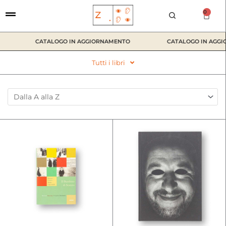
Vai
0
Car
al
contenuto
CATALOGO IN AGGIORNAMENTO
CATALOGO IN AGGIOR
Tutti i libri
Sort Products